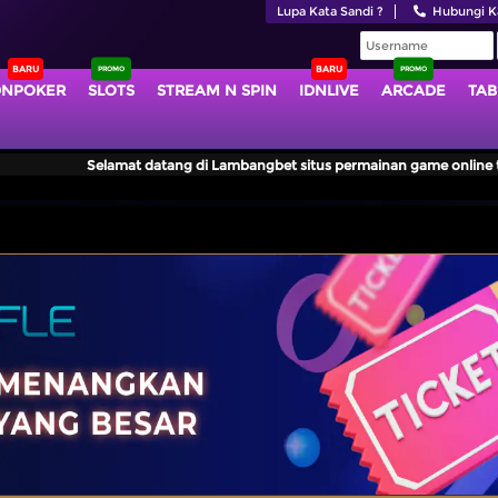
Lupa Kata Sandi ?
Hubungi K
BARU
BARU
PROMO
PROMO
DNPOKER
SLOTS
STREAM N SPIN
IDNLIVE
ARCADE
TAB
Selamat datang di Lambangbet situs permainan game online terba