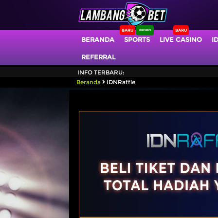
BARU
BARU
PROMO
BERANDA
SPORTS
LIVE CASINO
I
REFERRAL
INFO TERBARU:
Beranda
IDNRaffle