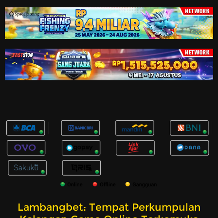
Lambangbet: Tempat Perkumpulan