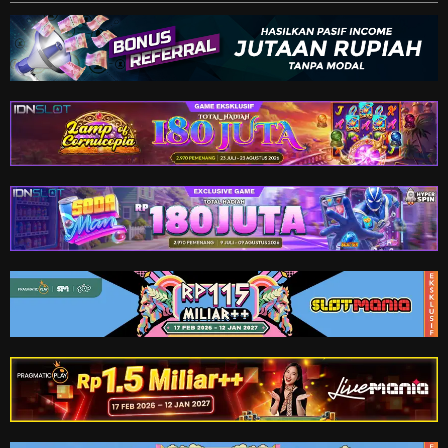
Referral
Promosi
Hubungi Kami
Live Chat
Pengaduan Customer
Pilih Bahasa:
MASUK
DAFTAR
&copy; Lambangbet: Tempat Perkumpulan
Kalangan Game Online Terkemuka. Hak Cipta
Dilindungi.